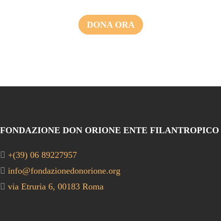
DONA ORA
FONDAZIONE DON ORIONE ENTE FILANTROPICO
+(39) 06 89227957
info@fondazionedonorione.org
via Etruria 6, 00183 Roma