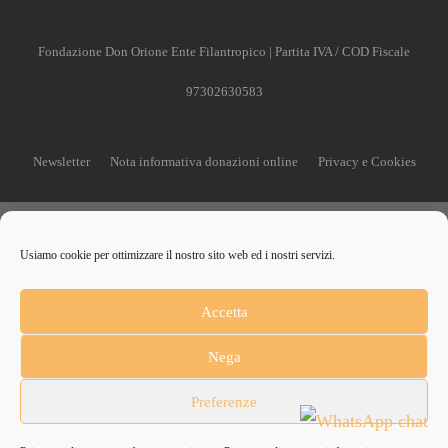
Fondazione Don Orione Ente Filantropico | Partita IVA / COD Fiscale
97302630583
Newsletter
Nota informativa donazioni online
Privacy e Cookies
Usiamo cookie per ottimizzare il nostro sito web ed i nostri servizi.
CONTRIBUISCI ANCHE T
Accetta
Anche un piccolo aiuto può fare una grande differenza
Nega
Preferenze
Scopri come