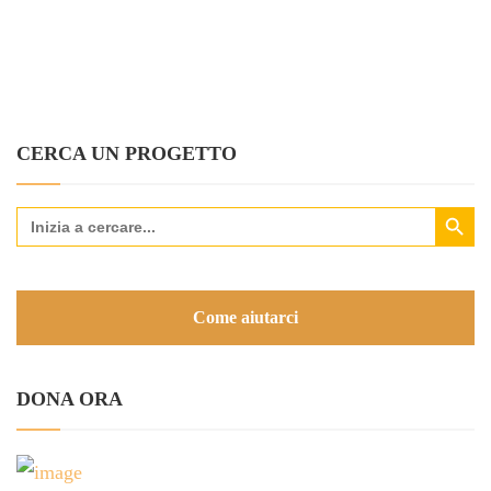
CERCA UN PROGETTO
Search Button
Search
for:
Come aiutarci
DONA ORA