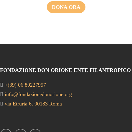
DONA ORA
FONDAZIONE DON ORIONE ENTE FILANTROPICO
+(39) 06 89227957
info@fondazionedonorione.org
via Etruria 6, 00183 Roma