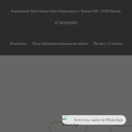
Fondazione Don Orione Ente Filantropico | Partita IVA / COD Fiscale
97302630583
Newsletter
Nota informativa donazioni online
Privacy e Cookies
CONTRIBUISCI ANCHE T
Anche un piccolo aiuto può fare una grande differenz
Scrivi ora, siamo su WhatsApp
Scopri come