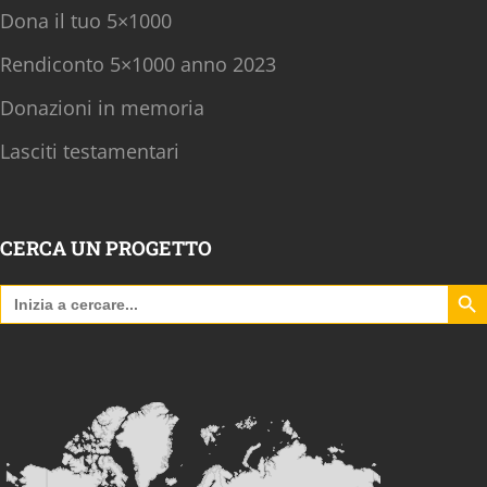
Dona il tuo 5×1000
Rendiconto 5×1000 anno 2023
Donazioni in memoria
Lasciti testamentari
CERCA UN PROGETTO
Search B
Search
for: