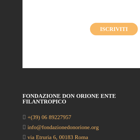
ISCRIVITI
FONDAZIONE DON ORIONE ENTE
FILANTROPICO
+(39) 06 89227957
info@fondazionedonorione.org
via Etruria 6, 00183 Roma