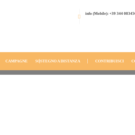
info (Mobile): +39 344 0834
HOME
BLOG
ANNO
2018
ANITAHAZO, MADAGASCAR – SCU
DSC_0074-MIN
CAMPAGNE
SOSTEGNO A DISTANZA
CONTRIBUISCI
C