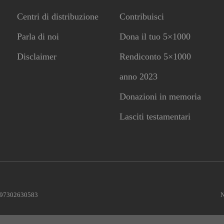
Centri di distribuzione
Contribuisci
Parla di noi
Dona il tuo 5×1000
CONTRIBUISCI ANCHE T
Disclaimer
Rendiconto 5×1000
anno 2023
Anche un piccolo aiuto può fare una grande differenza
Donazioni in memoria
Lasciti testamentari
Scopri come
le 97302630583
N