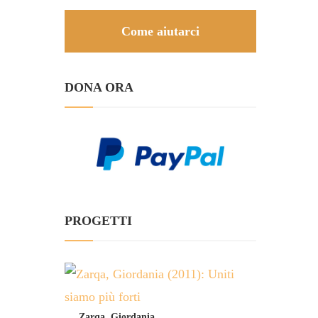
Come aiutarci
DONA ORA
PROGETTI
Zarqa, Giordania