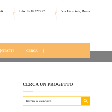
566
Info: 06 89227957
Via Etruria 6, Roma
OLA ELEMENTARE E MEDIA PAPA GIOVANNI XXIII (2018)
ONTATTI
CERCA
CERCA UN PROGETTO
Search Button
Search
for: