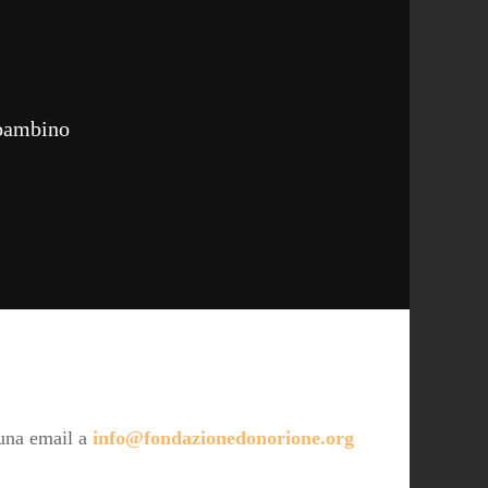
 bambino
 una email a
info@fondazionedonorione.org