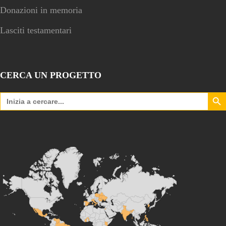
Donazioni in memoria
Lasciti testamentari
CERCA UN PROGETTO
Search Bu
Search
for: