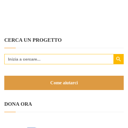
CERCA UN PROGETTO
Search Button
Search
for:
Come aiutarci
DONA ORA