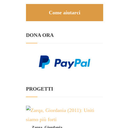
Come aiutarci
DONA ORA
PROGETTI
Zarqa, Giordania