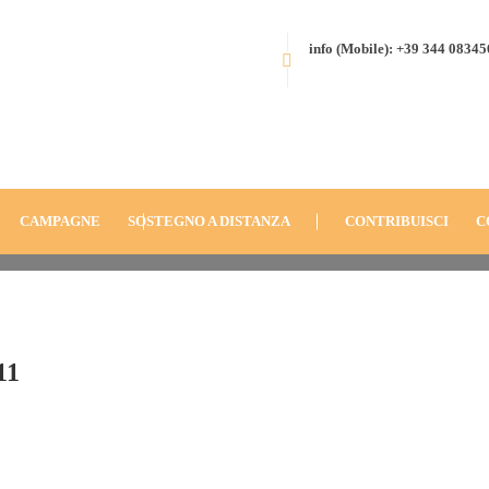
info (Mobile): +39 344 0834
-Italia-2011-
HOME
BLOG
ANNO
2011
FONDAZIONE-DON-ORIONE-ITALI
CAMPAGNE
SOSTEGNO A DISTANZA
CONTRIBUISCI
C
11