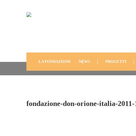
Fondazione-Don-Orione
11
LA FONDAZIONE
NEWS
PROGETTI
fondazione-don-orione-italia-2011-