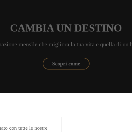
CAMBIA UN DESTINO
azione mensile che migliora la tua vita e quella di un
Scopri come
ato con tutte le nostre