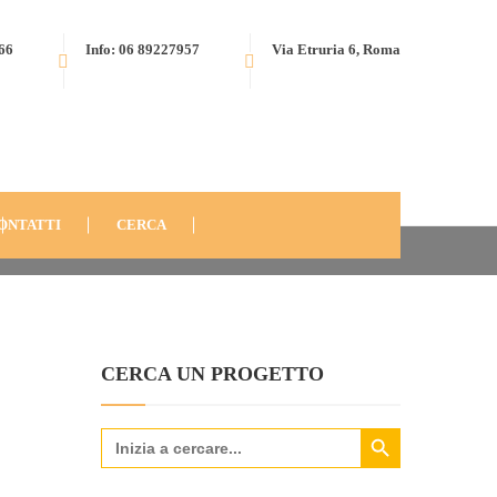
566
Info: 06 89227957
Via Etruria 6, Roma
SELARGIUS, ITALIA (2011)
A-2011-11
ONTATTI
CERCA
CERCA UN PROGETTO
Search Button
Search
for: