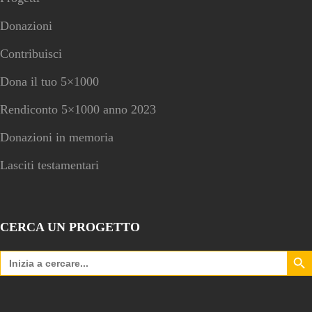
Donazioni
Contribuisci
Dona il tuo 5×1000
Rendiconto 5×1000 anno 2023
Donazioni in memoria
Lasciti testamentari
CERCA UN PROGETTO
Search Bu
Search
for: