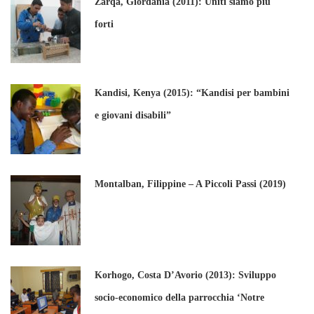
Zarqa, Giordania (2011): Uniti siamo più
forti
Kandisi, Kenya (2015): “Kandisi per bambini
e giovani disabili”
Montalban, Filippine – A Piccoli Passi (2019)
Korhogo, Costa D’Avorio (2013): Sviluppo
socio-economico della parrocchia ‘Notre