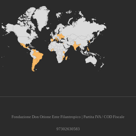
Fondazione Don Orione Ente Filantropico | Partita IVA / COD Fiscale
97302630583