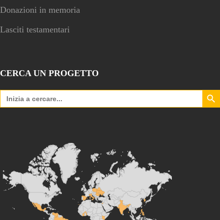
Donazioni in memoria
Lasciti testamentari
CERCA UN PROGETTO
Search Bu
Search
for: