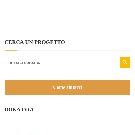
CERCA UN PROGETTO
Search Button
Search
for:
Come aiutarci
DONA ORA