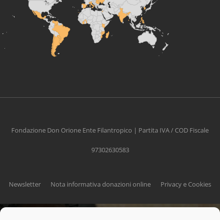
Fondazione Don Orione Ente Filantropico | Partita IVA / COD Fiscale
97302630583
Newsletter
Nota informativa donazioni online
Privacy e Cookies