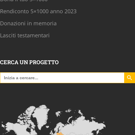
Rendiconto 5×1000 anno 2023
Donazioni in memoria
Lasciti testamentari
CERCA UN PROGETTO
Search B
Search
for: