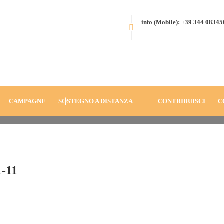
info (Mobile): +39 344 0834
-Brasile-
HOME
BLOG
ANNO
2011
FONDAZIONE-DON-ORIONE-BRASI
CAMPAGNE
SOSTEGNO A DISTANZA
CONTRIBUISCI
C
1-11