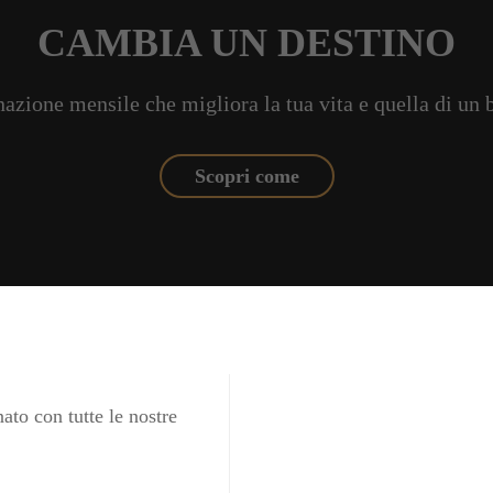
CAMBIA UN DESTINO
azione mensile che migliora la tua vita e quella di un
Scopri come
ato con tutte le nostre