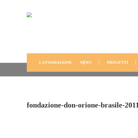
Fondazione-Don-Orione
2011-11
LA FONDAZIONE
NEWS
PROGETTI
fondazione-don-orione-brasile-201