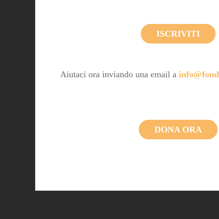
ISCRIVITI
Aiutaci ora inviando una email a
info@fond
DONA ORA