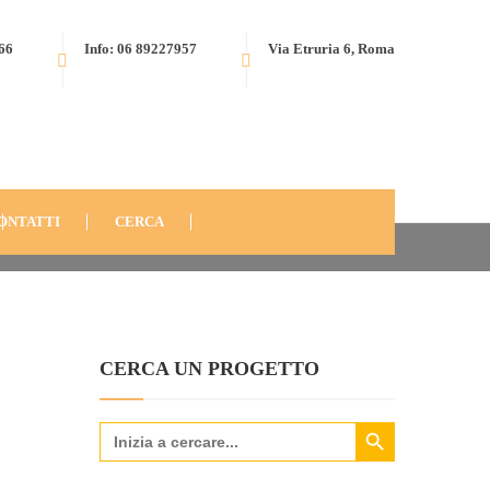
566
Info: 06 89227957
Via Etruria 6, Roma
SIDEROPOLIS, BRASILE (2011)
LE-2011-11
ONTATTI
CERCA
CERCA UN PROGETTO
Search Button
Search
for: