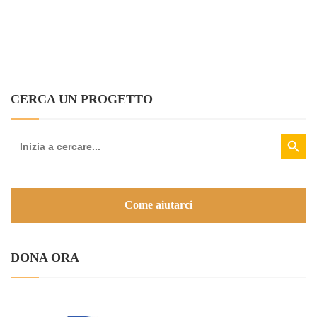
CERCA UN PROGETTO
Search Button
Search
for:
Come aiutarci
DONA ORA