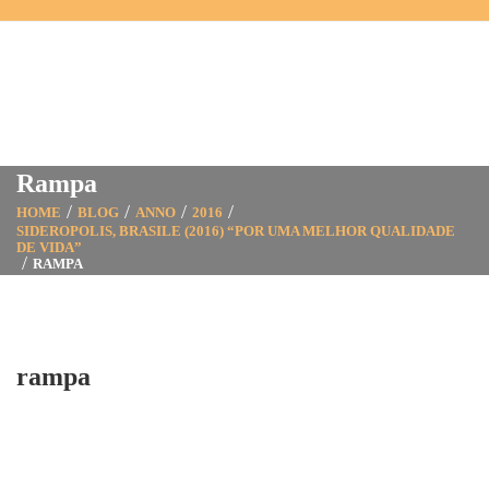
Rampa
HOME
BLOG
ANNO
2016
SIDEROPOLIS, BRASILE (2016) “POR UMA MELHOR QUALIDADE
DE VIDA”
RAMPA
rampa