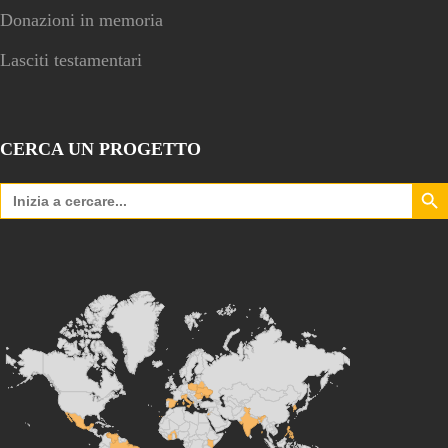
Donazioni in memoria
Lasciti testamentari
CERCA UN PROGETTO
Search Bu
Search
for: