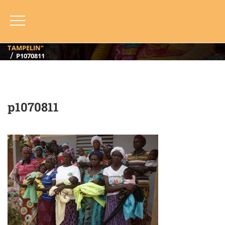
P1070811
HOME
BLOG
ANNO
2015
TAMPELIN, BURKINA FASO (2015) “SOSTENIAMO LA SALUTE A
TAMPELIN“
P1070811
p1070811