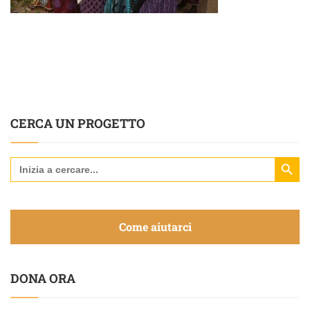
CERCA UN PROGETTO
Search Butt
Search
for:
Come aiutarci
DONA ORA