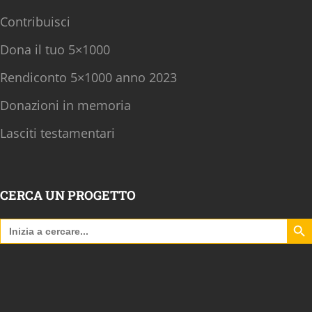
Contribuisci
Dona il tuo 5×1000
Rendiconto 5×1000 anno 2023
Donazioni in memoria
Lasciti testamentari
CERCA UN PROGETTO
Search B
Search
for: