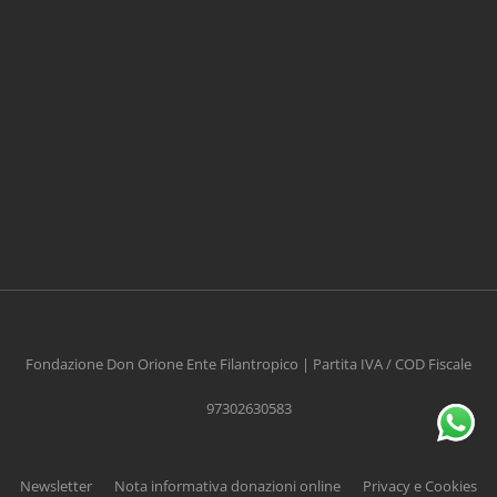
CONTRIBUISCI ANCHE T
Anche un piccolo aiuto può fare una grande
differenza
Fondazione Don Orione Ente Filantropico | Partita IVA / COD Fiscale
97302630583
Scopri come
Newsletter
Nota informativa donazioni online
Privacy e Cookies