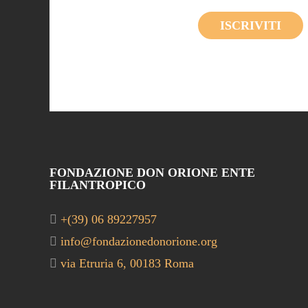
ISCRIVITI
FONDAZIONE DON ORIONE ENTE
FILANTROPICO
+(39) 06 89227957
info@fondazionedonorione.org
via Etruria 6, 00183 Roma