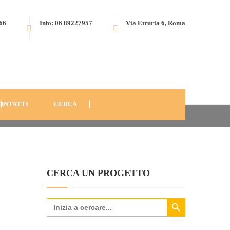
566
Info: 06 89227957
Via Etruria 6, Roma
) “SOSTENIAMO LA SALUTE A TAMPELIN“
SAM_1761
ONTATTI
CERCA
CERCA UN PROGETTO
Search Button
Search
for: