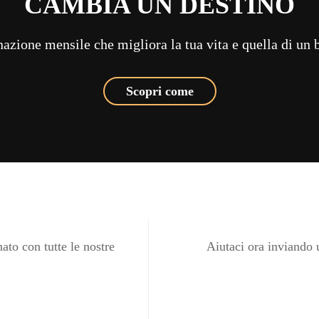
CAMBIA UN DESTINO
azione mensile che migliora la tua vita e quella di un
Scopri come
ato con tutte le nostre
Aiutaci ora inviando