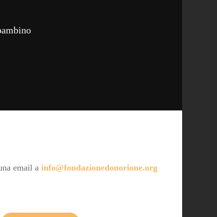
 bambino
 una email a
info@fondazionedonorione.org