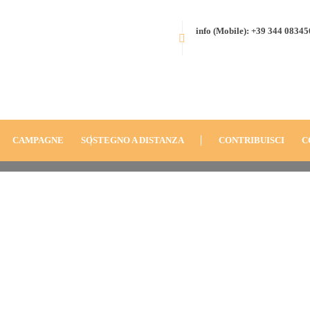
info (Mobile): +39 344 0834
HOME
BLOG
ANNO
2015
TAMPELIN, BURKINA FASO (2015
CAMPAGNE
SOSTEGNO A DISTANZA
CONTRIBUISCI
C