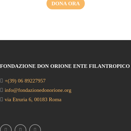
DONA ORA
FONDAZIONE DON ORIONE ENTE FILANTROPICO
+(39) 06 89227957
info@fondazionedonorione.org
via Etruria 6, 00183 Roma