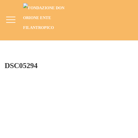
DSC05294
HOME
BLOG
ANNO
2013
TAMPELIN, BURKINA FASO (2013)
DSC05294
DSC05294