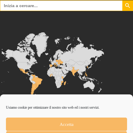
Search Bu
Search
for:
Usiamo cookie per ottimizzare il nostro sito web ed i nostri servizi.
CONTRIBUISCI ANCHE T
Accetta