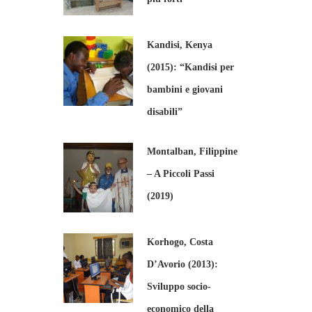
Kandisi, Kenya
(2015): “Kandisi per
bambini e giovani
disabili”
Montalban, Filippine
– A Piccoli Passi
(2019)
Korhogo, Costa
D’Avorio (2013):
Sviluppo socio-
economico della