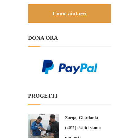
Come aiutarci
DONA ORA
PROGETTI
Zarqa, Giordania
(2011): Uniti siamo
più forti