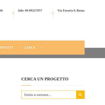
566
Info: 06 89227957
Via Etruria 6, Roma
BLOG
ANNO
2016
UN CAFFÈ FA (DEL) BENE!
052
ONTATTI
CERCA
CERCA UN PROGETTO
Search Button
Search
for: