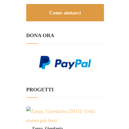
Come aiutarci
DONA ORA
PROGETTI
Zarqa, Giordania