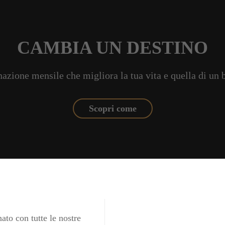
CAMBIA UN DESTINO
azione mensile che migliora la tua vita e quella di un
Scopri come
ato con tutte le nostre