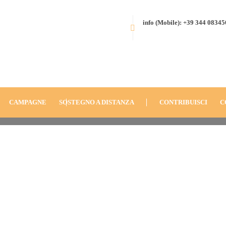
info (Mobile): +39 344 0834
Orione
HOME
BLOG
ANNO
2016
QUARESIMA_RETTA_DON-ORIO
CAMPAGNE
SOSTEGNO A DISTANZA
CONTRIBUISCI
C