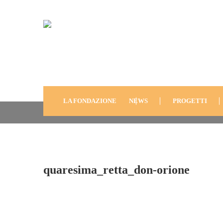
Quaresima_retta_don-
LA FONDAZIONE
NEWS
PROGETTI
quaresima_retta_don-orione