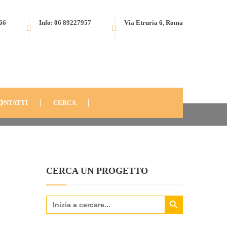
566
Info: 06 89227957
Via Etruria 6, Roma
UN CAFFÈ FA (DEL) BENE!
NE
ONTATTI
CERCA
CERCA UN PROGETTO
Search Button
Search
for: