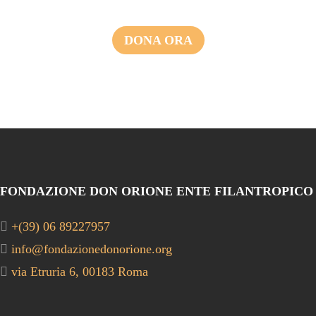
DONA ORA
FONDAZIONE DON ORIONE ENTE FILANTROPICO
+(39) 06 89227957
info@fondazionedonorione.org
via Etruria 6, 00183 Roma