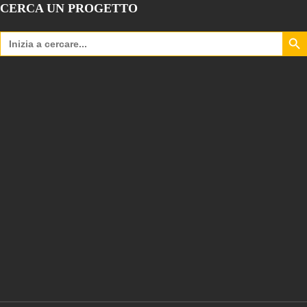
CERCA UN PROGETTO
Search Bu
Search
for: