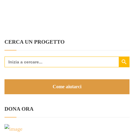
CERCA UN PROGETTO
Search Button
Search
for:
Come aiutarci
DONA ORA