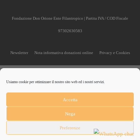
Fondazione Don Orione Ente Filantropico | Partita IVA / COD Fiscale
97302630583
Newsletter
Nota informativa donazioni online
Privacy e Cookies
Usiamo cookie per ottimizzare il nostro sito web ed i nostri servizi.
CONTRIBUISCI ANCHE T
Accetta
Anche un piccolo aiuto può fare una grande differenza
Nega
Preferenze