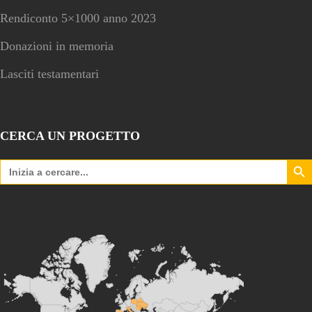
Rendiconto 5×1000 anno 2023
Donazioni in memoria
Lasciti testamentari
CERCA UN PROGETTO
Search Bu
Search
for: