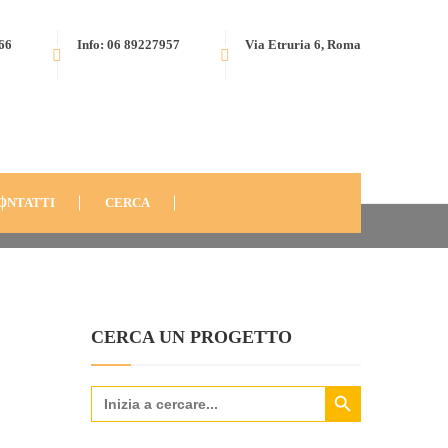
566
Info: 06 89227957
Via Etruria 6, Roma
ZARQA, GIORDANIA (2011): UNITI SIAMO PIÙ FORTI
DANIA-2011-28
ONTATTI
CERCA
CERCA UN PROGETTO
Search Button
Search
for: