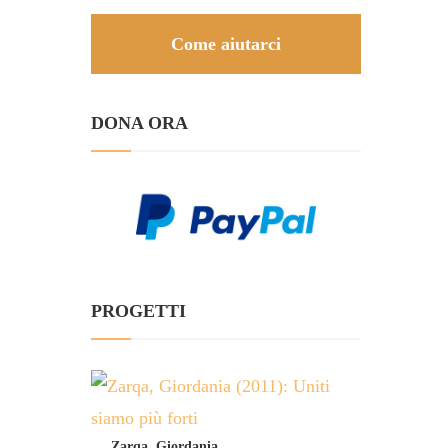
Come aiutarci
DONA ORA
PROGETTI
Zarqa, Giordania