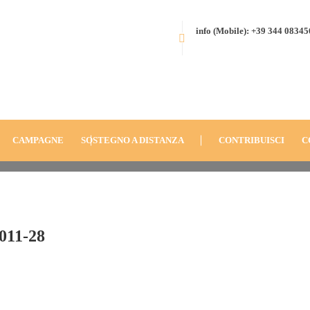
info (Mobile): +39 344 0834
e-Giordania-
HOME
BLOG
ANNO
2011
FONDAZIONE-DON-ORIONE-GIOR
CAMPAGNE
SOSTEGNO A DISTANZA
CONTRIBUISCI
C
011-28