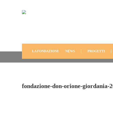
Fondazione-Don-Orion
2011-28
LA FONDAZIONE
NEWS
PROGETTI
fondazione-don-orione-giordania-2