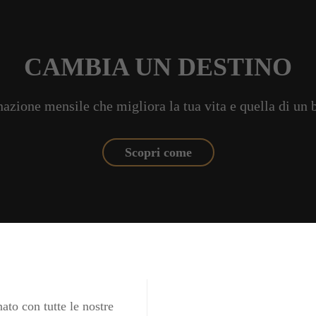
CAMBIA UN DESTINO
azione mensile che migliora la tua vita e quella di un
Scopri come
ato con tutte le nostre