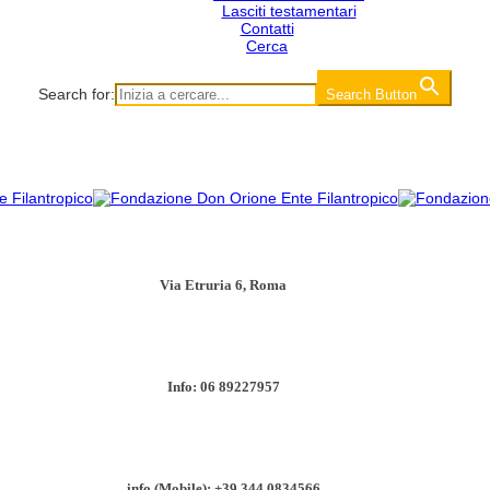
Lasciti testamentari
Contatti
Cerca
Search for:
Search Button
Via Etruria 6, Roma
Info: 06 89227957
info (Mobile): +39 344 0834566