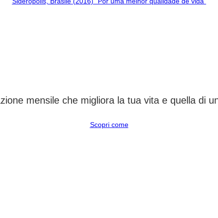
Sideropolis, Brasile (2016) “Por uma melhor qualidade de vida”
CAMBIA UN DESTINO
ione mensile che migliora la tua vita e quella di 
Scopri come