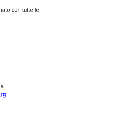
ato con tutte le
 a
rg