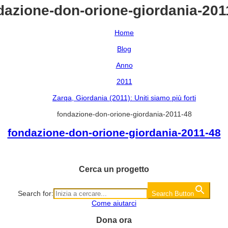
dazione-don-orione-giordania-201
Home
Blog
Anno
2011
Zarqa, Giordania (2011): Uniti siamo più forti
fondazione-don-orione-giordania-2011-48
fondazione-don-orione-giordania-2011-48
Cerca un progetto
Search for:
Search Button
Come aiutarci
Dona ora