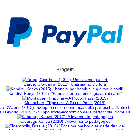
Progetti
Zarqa, Giordania (2011): Uniti siamo più forti
Kandisi, Kenya (2015): “Kandisi per bambini e giovani disabili”
Montalban, Filippine – A Piccoli Passi (2019)
 D’Avorio (2013): Sviluppo socio-economico della parrocchia ‘Notre 
Kaburugi, Kenya (2010): Allevamento pedagogico