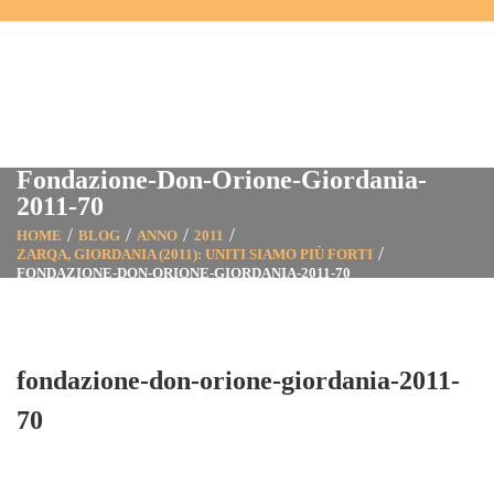
Fondazione-Don-Orione-Giordania-
2011-70
HOME
BLOG
ANNO
2011
ZARQA, GIORDANIA (2011): UNITI SIAMO PIÙ FORTI
FONDAZIONE-DON-ORIONE-GIORDANIA-2011-70
fondazione-don-orione-giordania-2011-
70