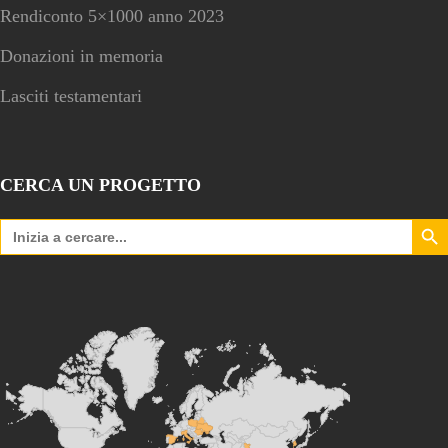
Rendiconto 5×1000 anno 2023
Donazioni in memoria
Lasciti testamentari
CERCA UN PROGETTO
Search Bu
Search
for: