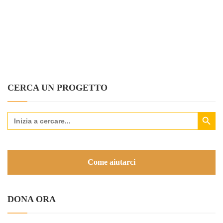
CERCA UN PROGETTO
Search Button
Search
for:
Come aiutarci
DONA ORA