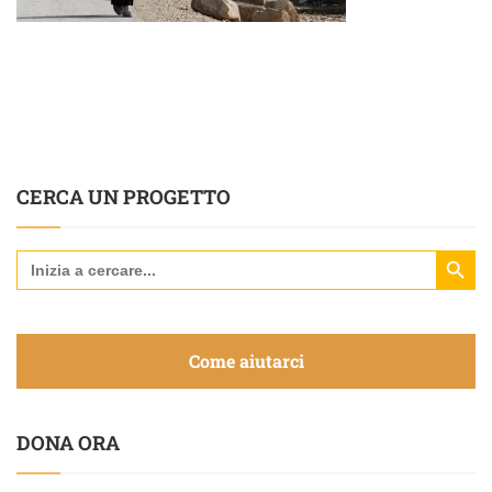
CERCA UN PROGETTO
Search Butt
Search
for:
Come aiutarci
DONA ORA