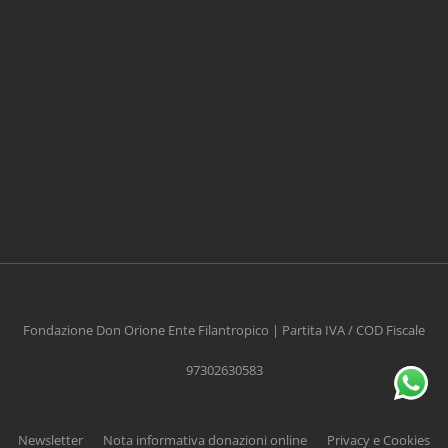
CONTRIBUISCI ANCHE T
Anche un piccolo aiuto può fare una grande
differenza
Fondazione Don Orione Ente Filantropico | Partita IVA / COD Fiscale
97302630583
Scopri come
Newsletter
Nota informativa donazioni online
Privacy e Cookies