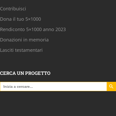
Contribuisci
Dona il tuo 5×1000
Rendiconto 5×1000 anno 2023
Donazioni in memoria
Lasciti testamentari
CERCA UN PROGETTO
Search B
Search
for: