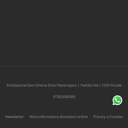
CONTRIBUISCI ANCHE T
Anche un piccolo aiuto può fare una grande
differenza
Fondazione Don Orione Ente Filantropico | Partita IVA / COD Fiscale
97302630583
Scopri come
Newsletter
Nota informativa donazioni online
Privacy e Cookies