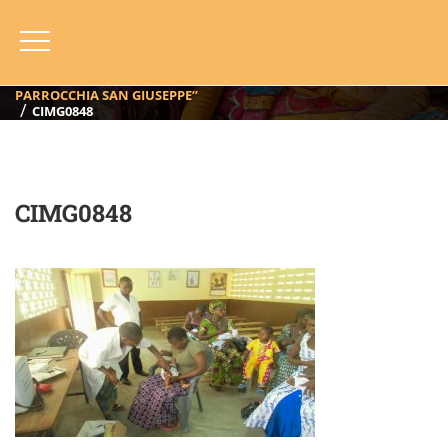
CIMG0848
HOME
BLOG
ANNO
2017
BAGA,TOGO ( 2017) “SOSTEGNO SOCIO SANITARIO PER LA
PARROCCHIA SAN GIUSEPPE”
CIMG0848
CIMG0848