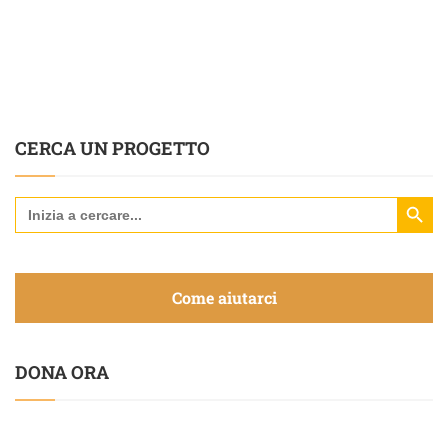
CERCA UN PROGETTO
Search Butt
Search
for:
Come aiutarci
DONA ORA