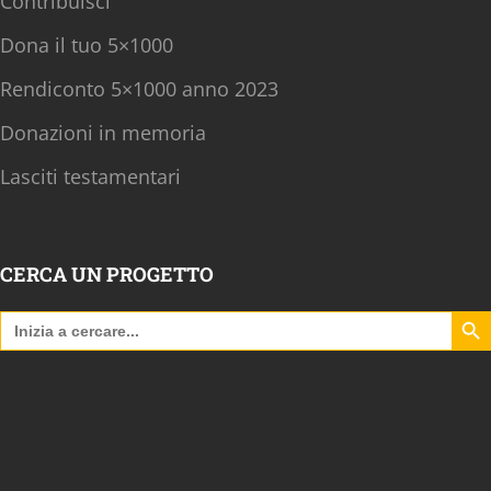
Contribuisci
Dona il tuo 5×1000
Rendiconto 5×1000 anno 2023
Donazioni in memoria
Lasciti testamentari
CERCA UN PROGETTO
Search B
Search
for: