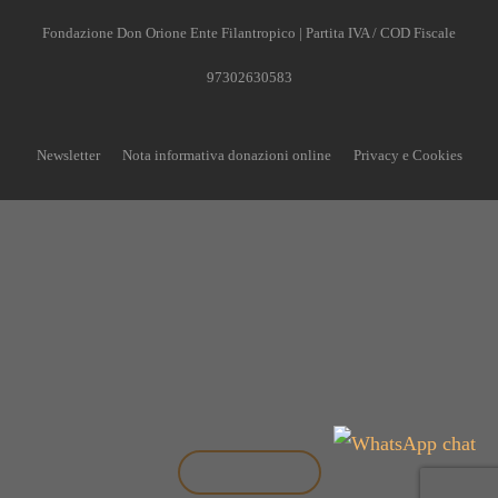
Fondazione Don Orione Ente Filantropico | Partita IVA / COD Fiscale
97302630583
Newsletter
Nota informativa donazioni online
Privacy e Cookies
CONTRIBUISCI ANCHE T
Anche un piccolo aiuto può fare una grande differenza
Scopri come