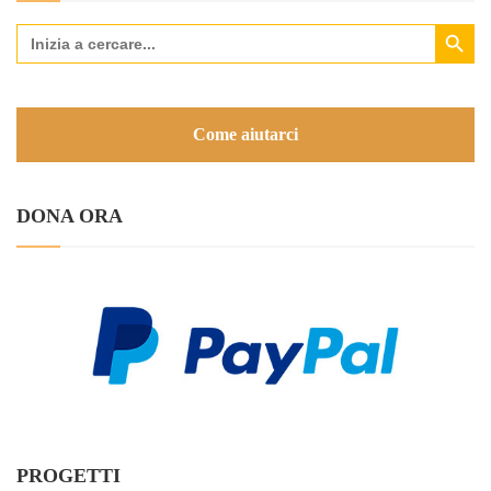
Search Button
Search
for:
Come aiutarci
DONA ORA
PROGETTI