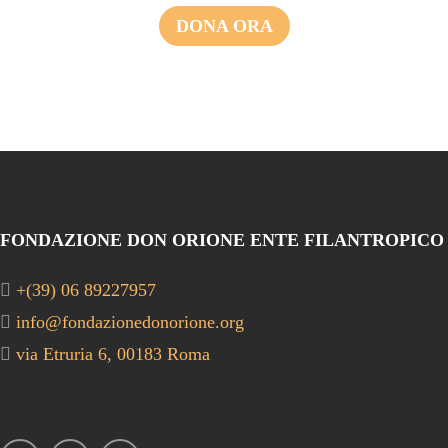
DONA ORA
FONDAZIONE DON ORIONE ENTE FILANTROPICO
+(39) 06 89227957
info@fondazionedonorione.org
via Etruria 6, 00183 Roma