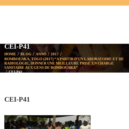
CEI-P41
HOME
BLOG
ANNO
2017
BOMBOUAKA, TOGO (2017) “A PARTIR D’UN LABORATOIRE ET DE
RADIOLOGIE, DONNER UNE MEILLEURE PRISE EN CHARGE
SANITAIRE AUX GENS DE BOMBOUAKA”
CEI-P41
CEI-P41