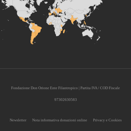
Fondazione Don Orione Ente Filantropico | Partita IVA / COD Fiscale
97302630583
Newsletter
Nota informativa donazioni online
Privacy e Cookies