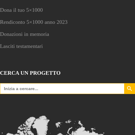
Dona il tuo 5×1000
Rendiconto 5×1000 anno 2023
Donazioni in memoria
Lasciti testamentari
CERCA UN PROGETTO
Search Bu
Search
for: