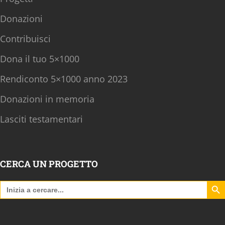
Donazioni
Contribuisci
Dona il tuo 5×1000
Rendiconto 5×1000 anno 2023
Donazioni in memoria
Lasciti testamentari
CERCA UN PROGETTO
Search B
Search
for: