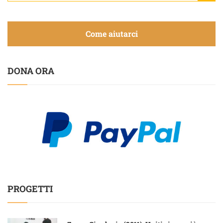
Come aiutarci
DONA ORA
PROGETTI