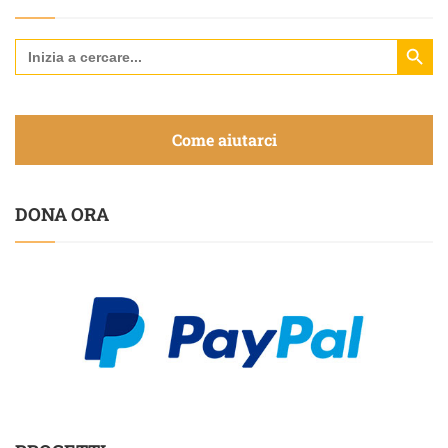
Search Butt
Search
for:
Come aiutarci
DONA ORA