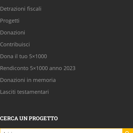
Detrazioni fiscali
Progetti
Donazioni
Contribuisci
Dona il tuo 5×1000
Rendiconto 5×1000 anno 2023
Donazioni in memoria
Lasciti testamentari
CERCA UN PROGETTO
Search B
Search