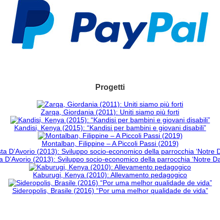
Progetti
Zarqa, Giordania (2011): Uniti siamo più forti
Kandisi, Kenya (2015): “Kandisi per bambini e giovani disabili”
Montalban, Filippine – A Piccoli Passi (2019)
 D’Avorio (2013): Sviluppo socio-economico della parrocchia ‘Notre 
Kaburugi, Kenya (2010): Allevamento pedagogico
Sideropolis, Brasile (2016) “Por uma melhor qualidade de vida”