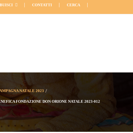
566
Info: 06 89227957
Via Etruria 6, Roma
BUISCI
CONTATTI
CERCA
AMPAGNA NATALE 2023
NEFICA FONDAZIONE DON ORIONE NATALE 2023-012