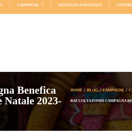
info (Mobile): +39 344 0834
I
CAMPAGNE
SOSTEGNO A DISTANZA
CONTRI
gna Benefica
HOME
BLOG
CAMPAGNE
C
 Natale 2023-
RACCOLTA FONDI CAMPAGNA BE