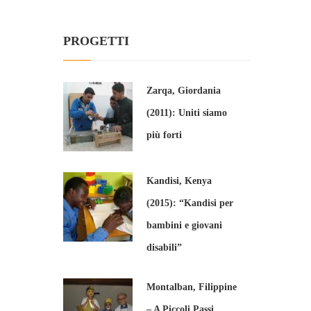
PROGETTI
Zarqa, Giordania
(2011): Uniti siamo
più forti
Kandisi, Kenya
(2015): “Kandisi per
bambini e giovani
disabili”
Montalban, Filippine
– A Piccoli Passi