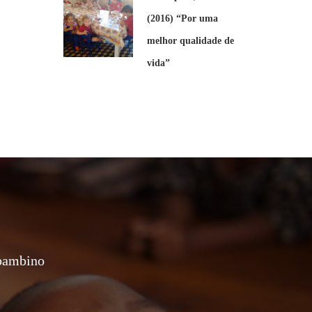
(2016) “Por uma
melhor qualidade de
vida”
 bambino