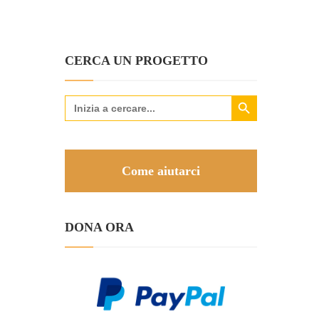
CERCA UN PROGETTO
Search Button
Search
for:
Come aiutarci
DONA ORA