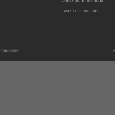
Donazioni in memoria
Lasciti testamentari
le 97302630583
N
CONTRIBUISCI ANCHE T