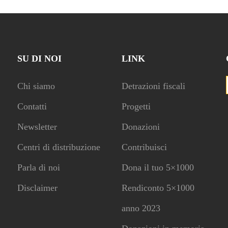
SU DI NOI
LINK
Chi siamo
Detrazioni fiscali
Contatti
Progetti
Newsletter
Donazioni
Centri di distribuzione
Contribuisci
Parla di noi
Dona il tuo 5×1000
Disclaimer
Rendiconto 5×1000
anno 2023