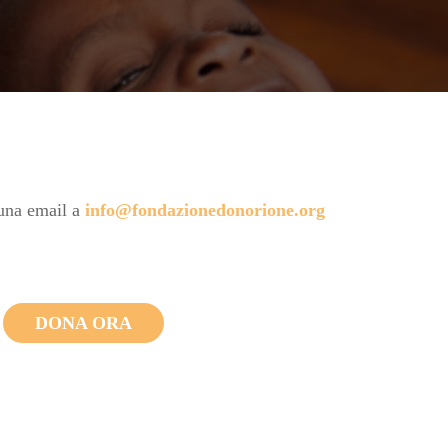
 una email a
info@fondazionedonorione.org
DONA ORA