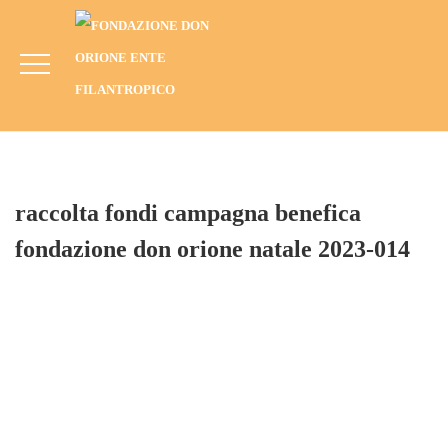
Raccolta Fondi Campagna Benefica
Fondazione Don Orione Natale 2023-014
HOME
BLOG
CAMPAGNE
CAMPAGNA NATALE 2023
RACCOLTA FONDI CAMPAGNA BENEFICA FONDAZIONE DON
ORIONE NATALE 2023-014
raccolta fondi campagna benefica
fondazione don orione natale 2023-014