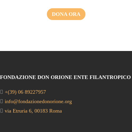
DONA ORA
FONDAZIONE DON ORIONE ENTE FILANTROPICO
+(39) 06 89227957
info@fondazionedonorione.org
via Etruria 6, 00183 Roma