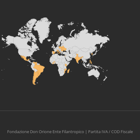
Fondazione Don Orione Ente Filantropico | Partita IVA / COD Fiscale