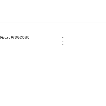
D Fiscale 97302630583
CONTRIBUISCI ANCHE T