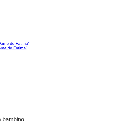
Dame de Fatima’
un bambino