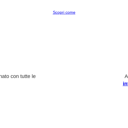
Scopri come
ato con tutte le
A
i