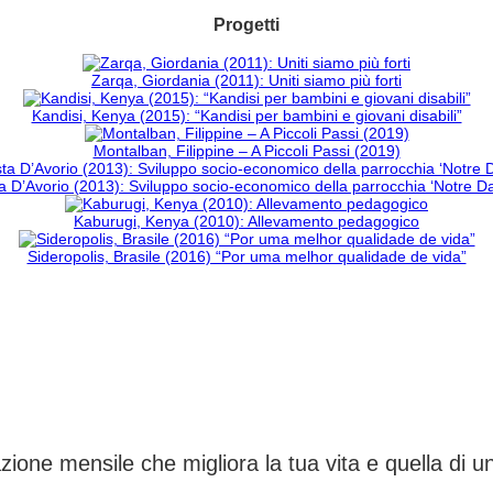
Progetti
Zarqa, Giordania (2011): Uniti siamo più forti
Kandisi, Kenya (2015): “Kandisi per bambini e giovani disabili”
Montalban, Filippine – A Piccoli Passi (2019)
 D’Avorio (2013): Sviluppo socio-economico della parrocchia ‘Notre 
Kaburugi, Kenya (2010): Allevamento pedagogico
Sideropolis, Brasile (2016) “Por uma melhor qualidade de vida”
CAMBIA UN DESTINO
ione mensile che migliora la tua vita e quella di 