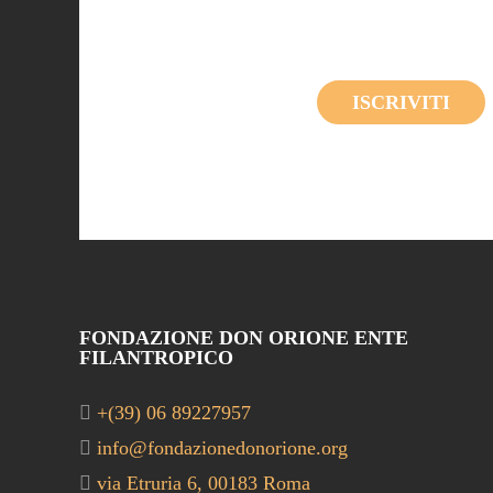
ISCRIVITI
FONDAZIONE DON ORIONE ENTE
FILANTROPICO
+(39) 06 89227957
info@fondazionedonorione.org
via Etruria 6, 00183 Roma