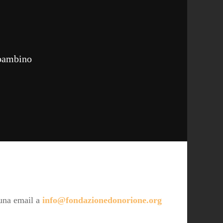
 bambino
 una email a
info@fondazionedonorione.org