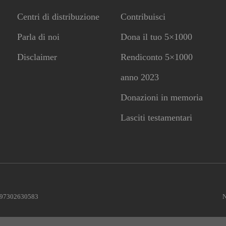
Centri di distribuzione
Contribuisci
Parla di noi
Dona il tuo 5×1000
CONTRIBUISCI ANCHE T
Disclaimer
Rendiconto 5×1000
anno 2023
Anche un piccolo aiuto può fare una grande differenza
Donazioni in memoria
Lasciti testamentari
Scopri come
le 97302630583
N