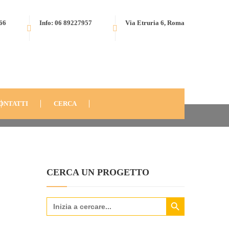
566
Info: 06 89227957
Via Etruria 6, Roma
 RISTRUTTURAZIONE LOCALI COTTOLENGO DON ORIONE
ONTATTI
CERCA
CERCA UN PROGETTO
Search Button
Search
for: