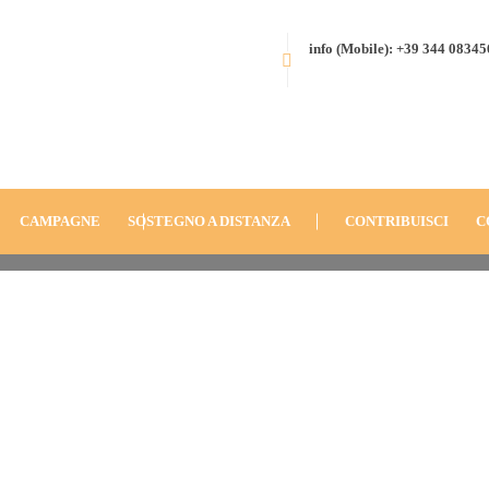
info (Mobile): +39 344 0834
HOME
BLOG
ANNO
2010
CORDOBA, ARGENTINA (2010):
DSCI0018.JPG
CAMPAGNE
SOSTEGNO A DISTANZA
CONTRIBUISCI
C