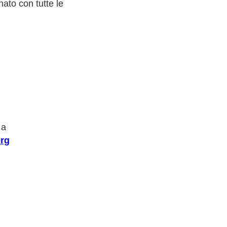
ato con tutte le
 a
rg