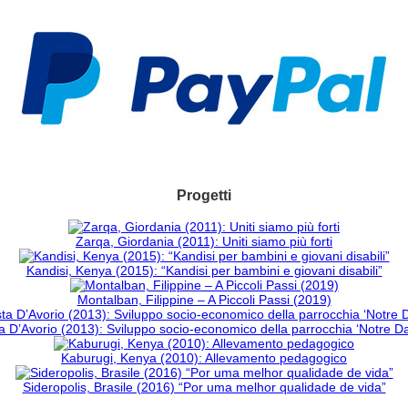
Progetti
Zarqa, Giordania (2011): Uniti siamo più forti
Kandisi, Kenya (2015): “Kandisi per bambini e giovani disabili”
Montalban, Filippine – A Piccoli Passi (2019)
 D’Avorio (2013): Sviluppo socio-economico della parrocchia ‘Notre 
Kaburugi, Kenya (2010): Allevamento pedagogico
Sideropolis, Brasile (2016) “Por uma melhor qualidade de vida”