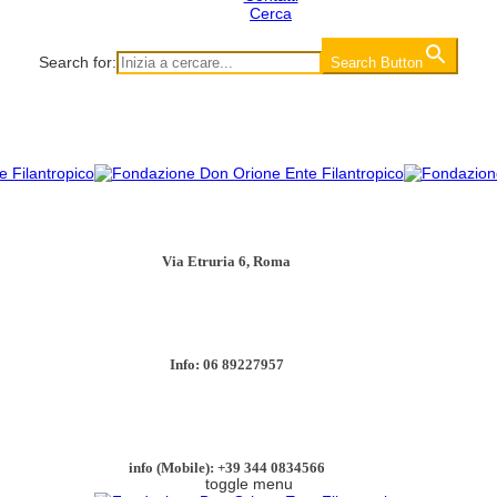
Cerca
Search for:
Search Button
Via Etruria 6, Roma
Info: 06 89227957
info (Mobile): +39 344 0834566
toggle menu