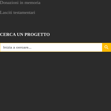
Donazioni in memoria
Lasciti testamentari
CERCA UN PROGETTO
Search Bu
Search
for: