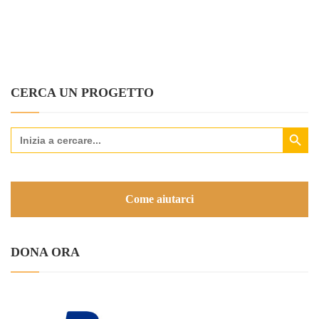
CERCA UN PROGETTO
Search Button
Search
for:
Come aiutarci
DONA ORA