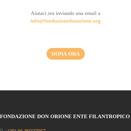
Aiutaci ora inviando una email a
info@fondazionedonorione.org
DONA ORA
FONDAZIONE DON ORIONE ENTE FILANTROPICO
+(39) 06 89227957