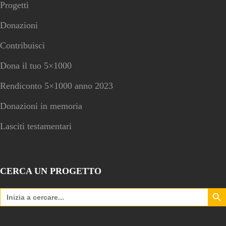
Progetti
Donazioni
Contribuisci
Dona il tuo 5×1000
Rendiconto 5×1000 anno 2023
Donazioni in memoria
Lasciti testamentari
CERCA UN PROGETTO
Search Bu
Search
for: