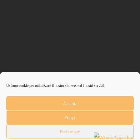
Usiamo cookie per ottimizzare il nostro sito web ed i nostri servizi.
CONTRIBUISCI ANCHE T
Accetta
Anche un piccolo aiuto può fare una grande differenza
Nega
Fondazione Don Orione Ente Filantropico | Partita IVA / COD Fiscale
Preferenze
97302630583