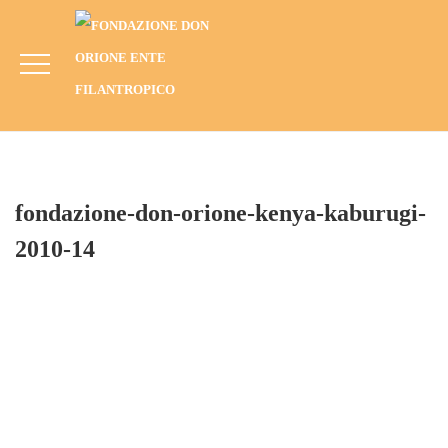
Fondazione-Don-Orione-Kenya-
Kaburugi-2010-14
HOME
BLOG
ANNO
2010
KABURUGI, KENYA (2010): PROGETTO LIBERA-MENTE
FONDAZIONE-DON-ORIONE-KENYA-KABURUGI-2010-14
fondazione-don-orione-kenya-kaburugi-
2010-14