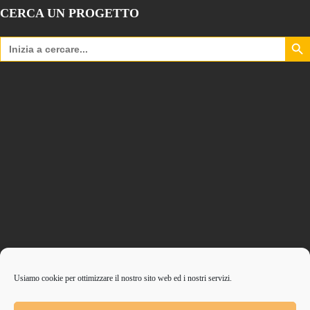
CERCA UN PROGETTO
Search Bu
Search
for:
Usiamo cookie per ottimizzare il nostro sito web ed i nostri servizi.
CONTRIBUISCI ANCHE T