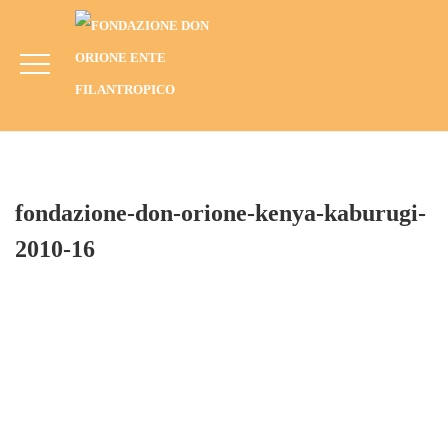
Fondazione-Don-Orione-Kenya-
Kaburugi-2010-16
HOME
BLOG
ANNO
2010
KABURUGI, KENYA (2010): PROGETTO LIBERA-MENTE
FONDAZIONE-DON-ORIONE-KENYA-KABURUGI-2010-16
fondazione-don-orione-kenya-kaburugi-
2010-16