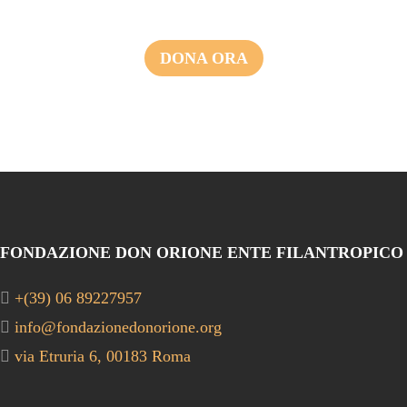
DONA ORA
FONDAZIONE DON ORIONE ENTE FILANTROPICO
+(39) 06 89227957
info@fondazionedonorione.org
via Etruria 6, 00183 Roma