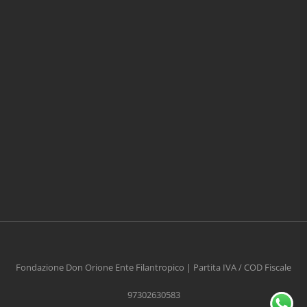
CONTRIBUISCI ANCHE T
Anche un piccolo aiuto può fare una grande
differenza
Fondazione Don Orione Ente Filantropico | Partita IVA / COD Fiscale
97302630583