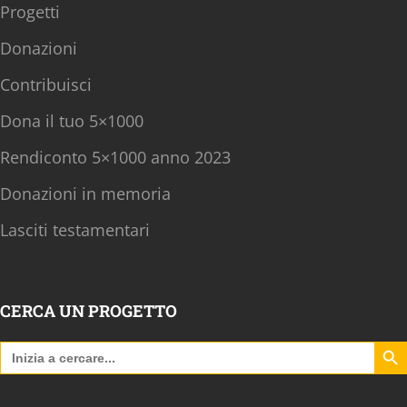
Progetti
Donazioni
Contribuisci
Dona il tuo 5×1000
Rendiconto 5×1000 anno 2023
Donazioni in memoria
Lasciti testamentari
CERCA UN PROGETTO
Search B
Search
for: