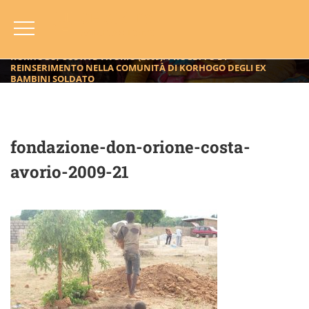
Fondazione-Don-Orione-Costa-
Avorio-2009-21
HOME
BLOG
ANNO
2009
KORHOGO, COSTA D’AVORIO (2009): PROGETTO DI
REINSERIMENTO NELLA COMUNITÀ DI KORHOGO DEGLI EX
BAMBINI SOLDATO
FONDAZIONE-DON-ORIONE-COSTA-AVORIO-2009-21
fondazione-don-orione-costa-
avorio-2009-21