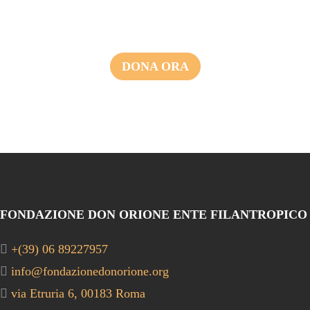
DONA ORA
FONDAZIONE DON ORIONE ENTE FILANTROPICO
+(39) 06 89227957
info@fondazionedonorione.org
via Etruria 6, 00183 Roma