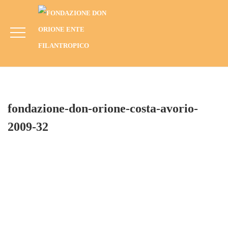
Fondazione-Don-Orione-Costa-Avorio-
2009-32
HOME
BLOG
ANNO
2009
KORHOGO, COSTA D’AVORIO (2009): PROGETTO DI
REINSERIMENTO NELLA COMUNITÀ DI KORHOGO DEGLI EX
BAMBINI SOLDATO
FONDAZIONE-DON-ORIONE-COSTA-AVORIO-2009-32
fondazione-don-orione-costa-avorio-
2009-32