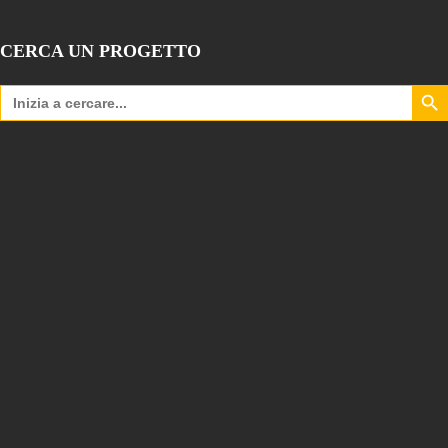
CERCA UN PROGETTO
Search Bu
Search
for: