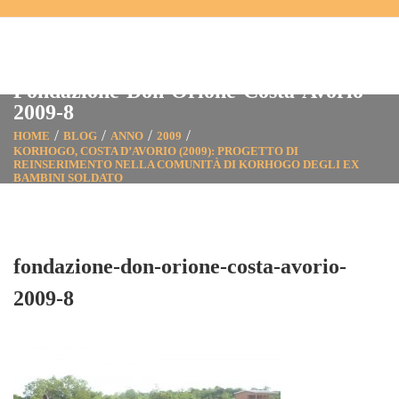
Fondazione-Don-Orione-Costa-Avorio-
2009-8
HOME
BLOG
ANNO
2009
KORHOGO, COSTA D’AVORIO (2009): PROGETTO DI
REINSERIMENTO NELLA COMUNITÀ DI KORHOGO DEGLI EX
BAMBINI SOLDATO
FONDAZIONE-DON-ORIONE-COSTA-AVORIO-2009-8
fondazione-don-orione-costa-avorio-
2009-8