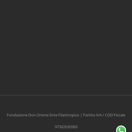
CONTRIBUISCI ANCHE T
Anche un piccolo aiuto può fare una grande
differenza
Fondazione Don Orione Ente Filantropico | Partita IVA / COD Fiscale
97302630583