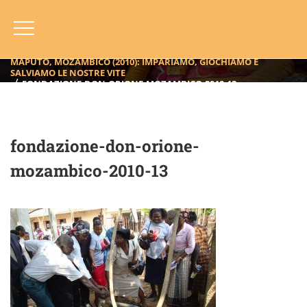
Fondazione-Don-Orione-
Mozambico-2010-13
HOME
BLOG
ANNO
2010
MAPUTO, MOZAMBICO (2010): IMPARIAMO, GIOCHIAMO E
SALVIAMO LE NOSTRE VITE
FONDAZIONE-DON-ORIONE-MOZAMBICO-2010-13
fondazione-don-orione-
mozambico-2010-13