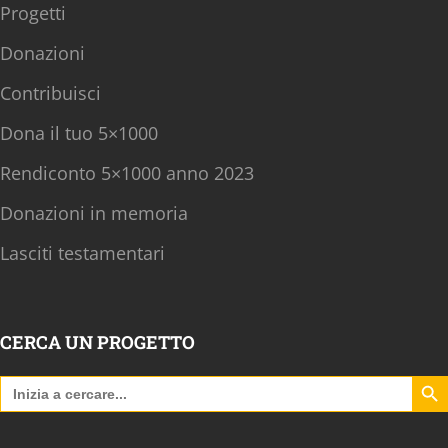
Progetti
Donazioni
Contribuisci
Dona il tuo 5×1000
Rendiconto 5×1000 anno 2023
Donazioni in memoria
Lasciti testamentari
CERCA UN PROGETTO
Search B
Search
for: