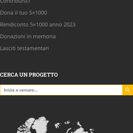
Contribuisci
Dona il tuo 5×1000
Rendiconto 5×1000 anno 2023
Donazioni in memoria
Lasciti testamentari
CERCA UN PROGETTO
Search B
Search
for: