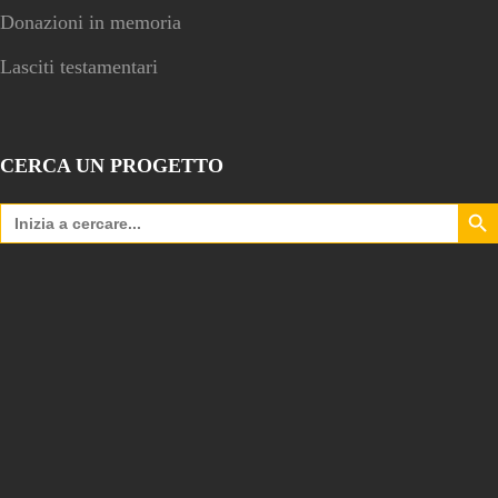
Donazioni in memoria
Lasciti testamentari
CERCA UN PROGETTO
Search Bu
Search
for: