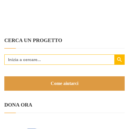
CERCA UN PROGETTO
Search Button
Search
for:
Come aiutarci
DONA ORA