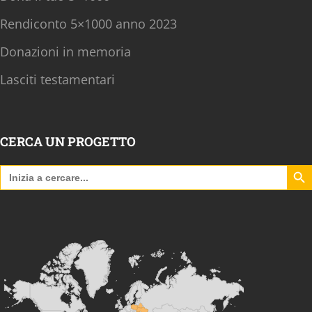
Rendiconto 5×1000 anno 2023
Donazioni in memoria
Lasciti testamentari
CERCA UN PROGETTO
Search B
Search
for: