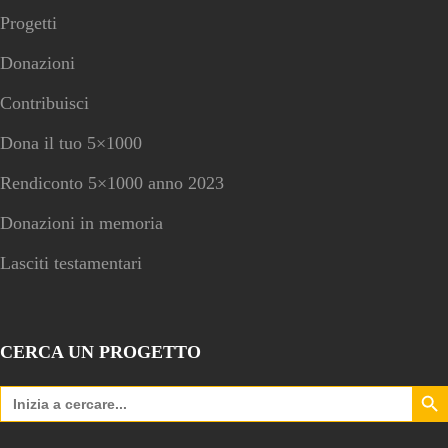
Progetti
Donazioni
Contribuisci
Dona il tuo 5×1000
Rendiconto 5×1000 anno 2023
Donazioni in memoria
Lasciti testamentari
CERCA UN PROGETTO
Search Bu
Search
for: