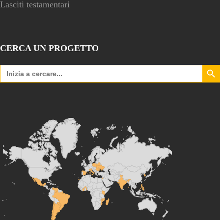
Lasciti testamentari
CERCA UN PROGETTO
Search Bu
Search
for: