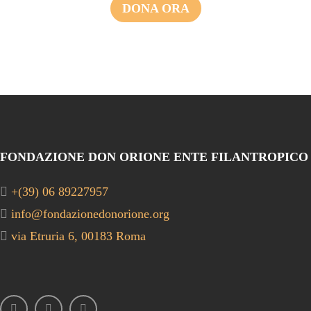
DONA ORA
FONDAZIONE DON ORIONE ENTE FILANTROPICO
+(39) 06 89227957
info@fondazionedonorione.org
via Etruria 6, 00183 Roma