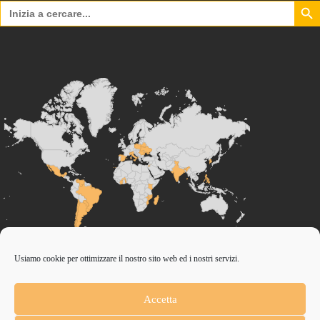
Search Bu
Search
for:
Usiamo cookie per ottimizzare il nostro sito web ed i nostri servizi.
CONTRIBUISCI ANCHE T
Accetta