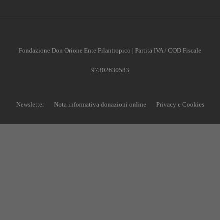
Fondazione Don Orione Ente Filantropico | Partita IVA / COD Fiscale
97302630583
Newsletter
Nota informativa donazioni online
Privacy e Cookies
CONTRIBUISCI ANCHE T
Anche un piccolo aiuto può fare una grande differenz