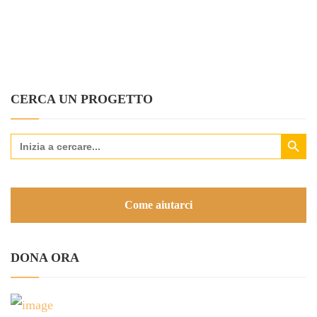
CERCA UN PROGETTO
Search Button
Search
for:
Come aiutarci
DONA ORA