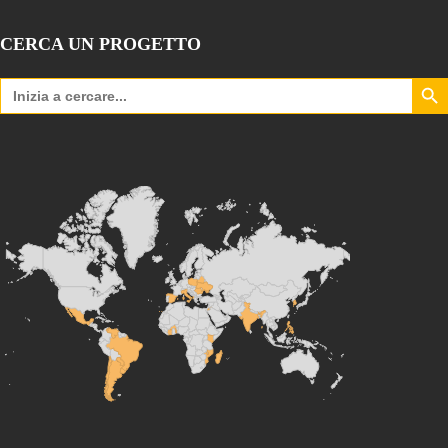
CERCA UN PROGETTO
Search Bu
Search
for: