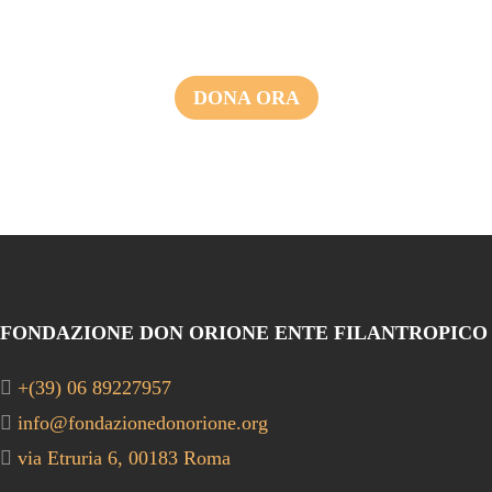
DONA ORA
FONDAZIONE DON ORIONE ENTE FILANTROPICO
+(39) 06 89227957
info@fondazionedonorione.org
via Etruria 6, 00183 Roma