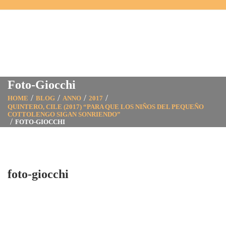
Foto-Giocchi
HOME
BLOG
ANNO
2017
QUINTERO, CILE (2017) “PARA QUE LOS NIÑOS DEL PEQUEÑO
COTTOLENGO SIGAN SONRIENDO”
FOTO-GIOCCHI
foto-giocchi