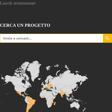
Lasciti testamentari
CERCA UN PROGETTO
Search Bu
Search
for: