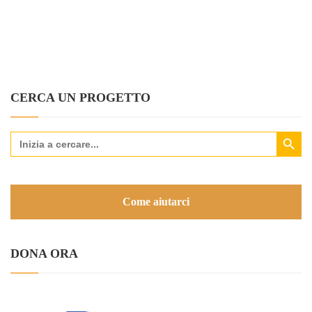
CERCA UN PROGETTO
Search Button
Search
for:
Come aiutarci
DONA ORA