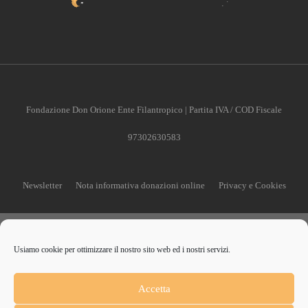
Fondazione Don Orione Ente Filantropico | Partita IVA / COD Fiscale
97302630583
Newsletter
Nota informativa donazioni online
Privacy e Cookies
Usiamo cookie per ottimizzare il nostro sito web ed i nostri servizi.
CONTRIBUISCI ANCHE T
Accetta