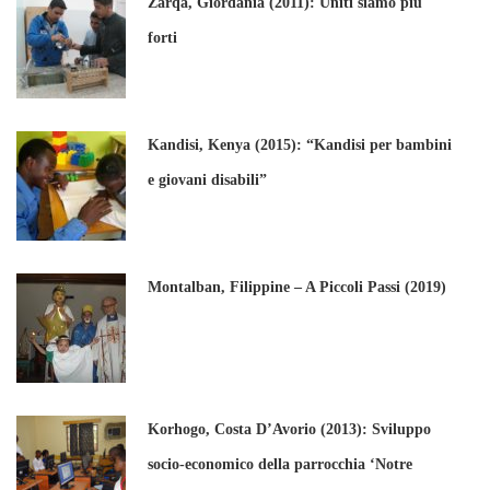
Zarqa, Giordania (2011): Uniti siamo più
forti
Kandisi, Kenya (2015): “Kandisi per bambini
e giovani disabili”
Montalban, Filippine – A Piccoli Passi (2019)
Korhogo, Costa D’Avorio (2013): Sviluppo
socio-economico della parrocchia ‘Notre