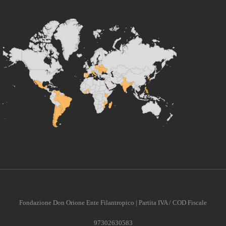
Fondazione Don Orione Ente Filantropico | Partita IVA / COD Fiscale
97302630583