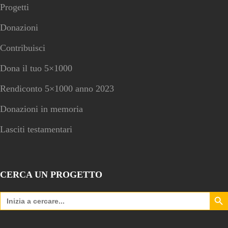
Progetti
Donazioni
Contribuisci
Dona il tuo 5×1000
Rendiconto 5×1000 anno 2023
Donazioni in memoria
Lasciti testamentari
CERCA UN PROGETTO
Search Bu
Search
for: